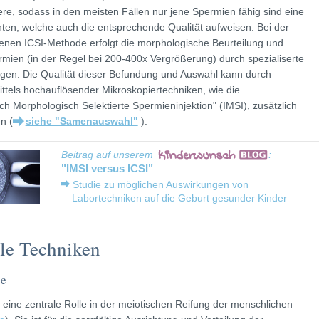
ere, sodass in den meisten Fällen nur jene Spermien fähig sind eine
chten, welche auch die entsprechende Qualität aufweisen. Bei der
enen ICSI-Methode erfolgt die morphologische Beurteilung und
mien (in der Regel bei 200-400x Vergrößerung) durch spezialiserte
ogen. Die Qualität dieser Befundung und Auswahl kann durch
ittels hochauflösender Mikroskopiertechniken, wie die
ch Morphologisch Selektierte Spermieninjektion" (IMSI), zusätzlich
n (
siehe "Samenauswahl"
).
Beitrag auf unserem
:
"IMSI versus ICSI"
Studie zu möglichen Auswirkungen von
Labortechniken auf die Geburt gesunder Kinder
lle Techniken
se
t eine zentrale Rolle in der meiotischen Reifung der menschlichen