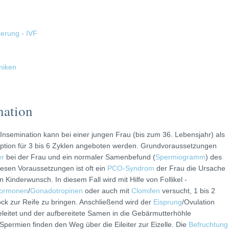
sierung - IVF
niken
nation
 Insemination kann bei einer jungen Frau (bis zum 36. Lebensjahr) als
ption für 3 bis 6 Zyklen angeboten werden. Grundvoraussetzungen
er
bei der Frau und ein normaler Samenbefund (
Spermiogramm
) des
esen Voraussetzungen ist oft ein
PCO-Syndrom
der Frau die Ursache
en Kinderwunsch. In diesem Fall wird mit Hilfe von Follikel -
ormonen
/
Gonadotropinen
oder auch mit
Clomifen
versucht, 1 bis 2
tock zur Reife zu bringen. Anschließend wird der
Eisprung
/Ovulation
leitet und der aufbereitete Samen in die Gebärmutterhöhle
Spermien finden den Weg über die Eileiter zur Eizelle. Die
Befruchtung