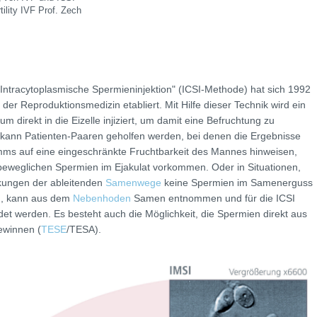
ility IVF Prof. Zech
Intracytoplasmische Spermieninjektion" (ICSI-Methode) hat sich 1992
n der Reproduktionsmedizin etabliert. Mit Hilfe dieser Technik wird ein
m direkt in die Eizelle injiziert, um damit eine Befruchtung zu
 kann Patienten-Paaren geholfen werden, bei denen die Ergebnisse
ms auf eine eingeschränkte Fruchtbarkeit des Mannes hinweisen,
beweglichen Spermien im Ejakulat vorkommen. Oder in Situationen,
kungen der ableitenden
Samenwege
keine Spermien im Samenerguss
d, kann aus dem
Nebenhoden
Samen entnommen und für die ICSI
t werden. Es besteht auch die Möglichkeit, die Spermien direkt aus
winnen (
TESE
/TESA).