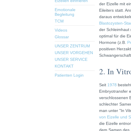
Eizellen einfrieren
der Eizelle mit 
Emotionale
Eileiters statt. A
Begleitung
daraus entwickel
TCM
Blastozysten-St
der Schleimhaut 
Videos
optimal für die Ei
Glossar
Hormone (z.B.
P
UNSER ZENTRUM
positiven Herzak
UNSER VORGEHEN
Schwangerschaf
UNSER SERVICE
KONTAKT
2. In Vitr
Patienten Login
Seit
1978
besteht
Embryotransfer e
verschlossenen E
schlechter Samen
man unter "In Vit
von Eizelle und 
die Eizelle entn
dem Samen des M