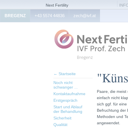
Next Fertility
INF
BREGENZ
+43 5574 44836
zech@ivf.at
"Küns
← Startseite
Noch nicht
schwanger ...
Paare, die meist
Kontaktaufnahme
einfach nicht kla
Erstgespräch
sich ggf. für ein
Start und Ablauf
Befruchtung der 
der Behandlung
Methoden und Te
Sicherheit
angewendet.
Qualität