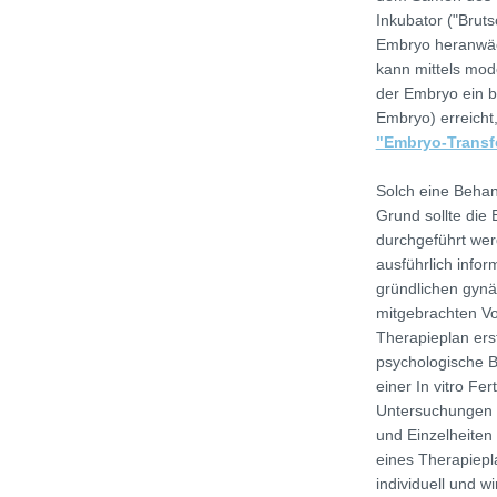
Inkubator ("Brut
Embryo heranwäc
kann mittels mod
der Embryo ein b
Embryo) erreicht,
"Embryo-Transf
Solch eine Behan
Grund sollte die
durchgeführt wer
ausführlich info
gründlichen gynä
mitgebrachten Vo
Therapieplan erst
psychologische B
einer In vitro Fe
Untersuchungen 
und Einzelheiten
eines Therapiepl
individuell und w