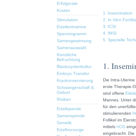
Erfolgsrate
Kosten
1. Insemination
Stimulation
2. In Vitro Fertili
3. ICSI
Eizellentnahme
4. IMSI
Spermiogramm
5. Spezielle Tech
Samengewinnung
Samenauswahl
Künstliche
Befruchtung
1. Insemi
Blastozystenkultur
Embryo-Transfer
Die Intra-Uterine
Kryokonservierung
erste Therapie-O
Schwangerschaft &
Geburt
sind offene
Eileit
Risiken
Mannes. Unter di
für den unerfüllt
Eizellspende
stimulierenden
H
Samenspende
Follikel im Eiers
Genetik
mittels
hCG
einge
Eizellvorsorge
eingebracht. Die 