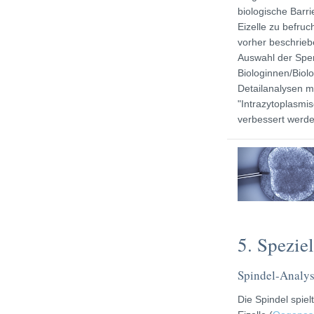
biologische Barri
Eizelle zu befru
vorher beschrieb
Auswahl der Sper
Biologinnen/Biol
Detailanalysen m
"Intrazytoplasmis
verbessert werde
5. Spezie
Spindel-Analy
Die Spindel spiel