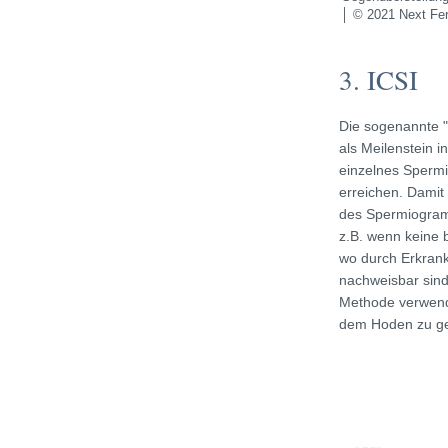
│ © 2021 Next Fert
3. ICSI
Die sogenannte "
als Meilenstein i
einzelnes Spermiu
erreichen. Damit
des Spermiogram
z.B. wenn keine 
wo durch Erkran
nachweisbar sin
Methode verwende
dem Hoden zu ge