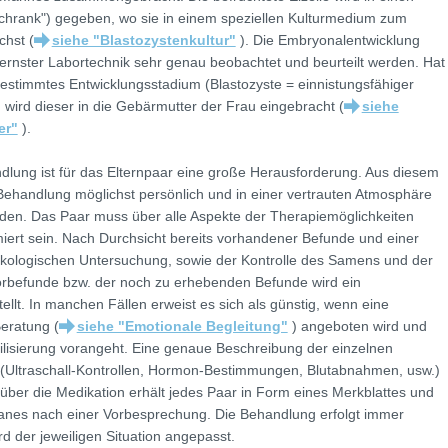
schrank") gegeben, wo sie in einem speziellen Kulturmedium zum
hst (
siehe "Blastozystenkultur"
). Die Embryonalentwicklung
ernster Labortechnik sehr genau beobachtet und beurteilt werden. Hat
estimmtes Entwicklungsstadium (Blastozyste = einnistungsfähiger
 wird dieser in die Gebärmutter der Frau eingebracht (
siehe
er"
).
dlung ist für das Elternpaar eine große Herausforderung. Aus diesem
 Behandlung möglichst persönlich und in einer vertrauten Atmosphäre
den. Das Paar muss über alle Aspekte der Therapiemöglichkeiten
rmiert sein. Nach Durchsicht bereits vorhandener Befunde und einer
kologischen Untersuchung, sowie der Kontrolle des Samens und der
rbefunde bzw. der noch zu erhebenden Befunde wird ein
ellt. In manchen Fällen erweist es sich als günstig, wenn eine
eratung (
siehe "Emotionale Begleitung"
) angeboten wird und
rtilisierung vorangeht. Eine genaue Beschreibung der einzelnen
(Ultraschall-Kontrollen, Hormon-Bestimmungen, Blutabnahmen, usw.)
 über die Medikation erhält jedes Paar in Form eines Merkblattes und
anes nach einer Vorbesprechung. Die Behandlung erfolgt immer
ird der jeweiligen Situation angepasst.