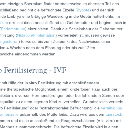
einem einzigen Spermium findet normalerweise im obersten Teil des
nschließend beginnt die befruchtete Eizelle (
Zygote
) und der sich
nde Embryo eine 5-tägige Wanderung in die Gebärmutterhöhle. Im
adium
erreicht diese anschließend die Gebärmutter und beginnt, sich in
(
Endometrium
) einzunisten. Damit die Schleimhaut der Gebärmutter
nnistung (
Nidation/Implantation
) vorbereitet ist, müssen gewisse
rogesteron
) teilweise bis zum Zeitpunkt des Nachweises einer
tion 4 Wochen nach dem Eisprung oder bis zur 12ten
tswoche eingenommen werden.
o Fertilisierung - IVF
 mit Hilfe der In vitro Fertilisierung mit anschließendem
ine therapeutische Möglichkeit, einem kinderlosen Paar auch bei
ileitern, diversen Hormonstörungen oder bei fehlendem Samen oder
qualität zu einem eigenen Kind zu verhelfen. Grundsätzlich versteht
ro Fertilisierung" oder "extrakorporaler Befruchtung" die
Vereinigung
Samenzelle
außerhalb des Mutterleibs. Dazu wird aus dem
Eierstock
ommen und diese anschließend im Reagenzschälchen (= in vitro) mit
annes zusammengebracht. Die befruchtete Eizelle wird in einen