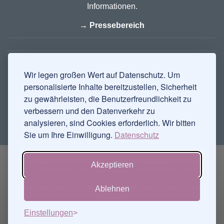
Informationen.
→ Pressebereich
Wir legen großen Wert auf Datenschutz. Um
personalisierte Inhalte bereitzustellen, Sicherheit
zu gewährleisten, die Benutzerfreundlichkeit zu
LOGIN
verbessern und den Datenverkehr zu
Bei persönlichen Fragen
analysieren, sind Cookies erforderlich. Wir bitten
freuen wir uns auf Ihre Nachricht:
Sie um Ihre Einwilligung.
Datenschutz
→ Kontakt
Akzeptieren
HOME
ZENTRUM
DATENSCHUTZ
IMPRESSUM
KONTAKT
© 2026 Next Fertility IVF Prof. Zech • Member of Next Clinics. Alle Rechte
Ablehnen
vorbehalten.
Einstellungen