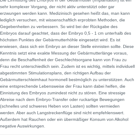
Die Einnistung des Embryos in der Gebärmutter (Implantation) ist ein
sehr komplexer Vorgang, der nicht aktiv unterstützt oder gar
erzwungen werden kann. Medizinisch gesehen heißt das, man kann
lediglich versuchen, mit wissenschaftlich erprobten Methoden, die
Gegebenheiten zu verbessern. So wird bei der Rückgabe des
Embryos darauf geachtet, dass der Embryo 0,5 - 1 cm unterhalb des
höchsten Punktes der Gebärmutterhöhle eingesetzt wird. Es ist
erwiesen, dass sich ein Embryo an dieser Stelle einnisten sollte. Diese
Kenntnis setzt eine exakte Messung der Gebärmutterlänge voraus,
denn die Beschaffenheit der Geschlechtsorgane kann von Frau zu
Frau recht unterschiedlich sein. Zudem ist es wichtig, mittels individuell
abgestimmten Stimulationsplans, den richtigen Aufbau der
Gebärmutterschleimhaut hormonell bestmöglich zu unterstützen. Auch
eine entsprechende Lebensweise der Frau kann dabei helfen, die
Einnistung des Embryos zumindest nicht zu stören. Eine stressige
Abreise nach dem Embryo-Transfer oder ruckartige Bewegungen
(schnelles und schweres Heben von Lasten) sollten vermieden
werden. Aber auch Langstreckenflüge sind nicht empfehlenswert.
Außerdem hat Rauchen oder ein übermäßiger Konsum von Alkohol
negative Auswirkungen.