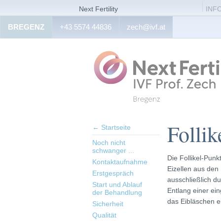
Next Fertility
INF
BREGENZ
+43 5574 44836
zech@ivf.at
Follik
← Startseite
Noch nicht
schwanger ...
Die Follikel-Pun
Kontaktaufnahme
Eizellen aus den 
Erstgespräch
ausschließlich du
Start und Ablauf
Entlang einer ein
der Behandlung
das Eibläschen ei
Sicherheit
Qualität