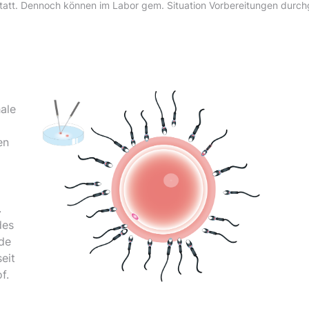
statt. Dennoch können im Labor gem. Situation Vorbereitungen durch
hale
en
.
des
de
eit
f.