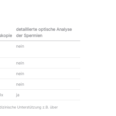
detaillierte optische Analyse
skopie
der Spermien
nein
nein
nein
nein
0x
ja
dizinische Unterstützung z.B. über