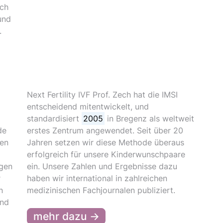
ach
und
.
Next Fertility IVF Prof. Zech hat die IMSI
entscheidend mitentwickelt, und
standardisiert
2005
in Bregenz als weltweit
de
erstes Zentrum angewendet. Seit über 20
ien
Jahren setzen wir diese Methode überaus
erfolgreich für unsere Kinderwunschpaare
gen
ein. Unsere Zahlen und Ergebnisse dazu
r
haben wir international in zahlreichen
n
medizinischen Fachjournalen publiziert.
and
mehr dazu →