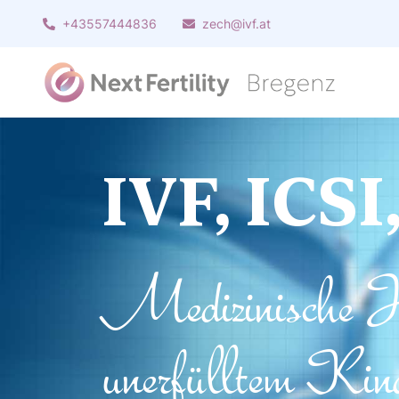
+43557444836
zech@ivf.at
IVF, ICSI
Medizinische Hi
unerfülltem Kin