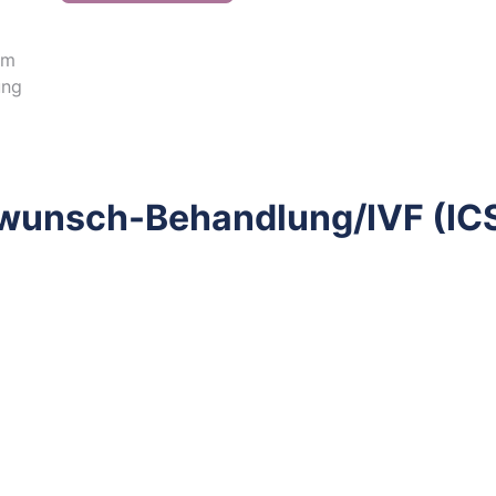
um
ung
rwunsch-Behandlung/IVF (ICSI