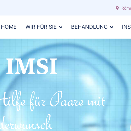
Röme
HOME
WIR FÜR SIE
BEHANDLUNG
IN
, IMSI
lfe für Paare mit
derwunsch