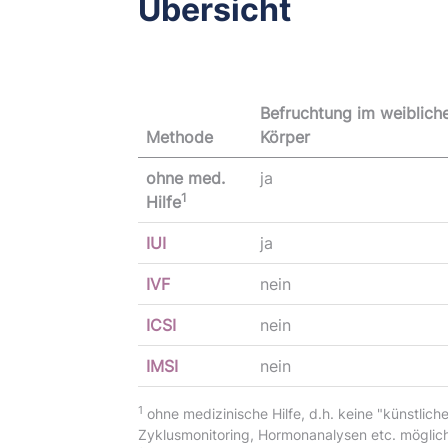
Übersicht
Befruchtung im weiblich
Methode
Körper
ohne med.
ja
1
Hilfe
IUI
ja
IVF
nein
ICSI
nein
IMSI
nein
1
ohne medizinische Hilfe, d.h. keine "künstlic
Zyklusmonitoring, Hormonanalysen etc. möglic