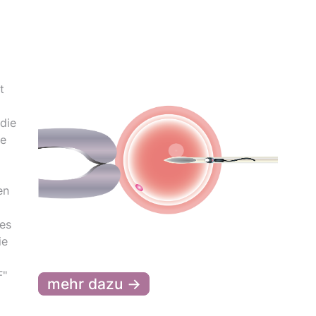
t
die
de
en
 es
ie
F"
mehr dazu →