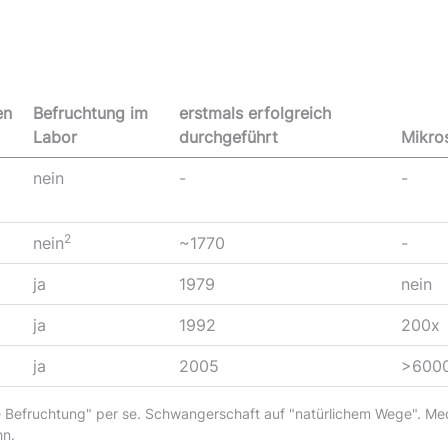
en
Befruchtung im
erstmals erfolgreich
Labor
durchgeführt
Mikro
nein
-
-
2
nein
~1770
-
ja
1979
nein
ja
1992
200x
ja
2005
>600
he Befruchtung" per se. Schwangerschaft auf "natürlichem Wege". Me
hn.