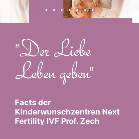
n
r
t
e
K
E
"Der Liebe
Leben geben"
Facts der
Kinderwunschzentren Next
Fertility IVF Prof. Zech