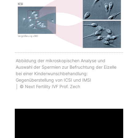
Abbildung der mikroskopischen Analyse und
Auswahl der Spermien zur Befruchtung der Eizelle
bei einer Kinderwunschbehandlung:
Gegenüberstellung von ICSI und IMSI
│ © Next Fertility IVF Prof. Zech