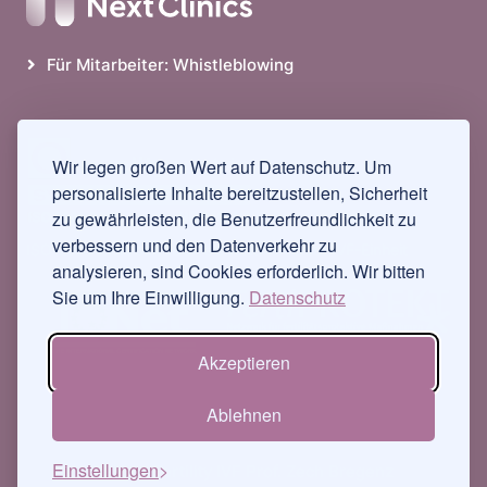
Für Mitarbeiter: Whistleblowing
Wir legen großen Wert auf Datenschutz. Um
personalisierte Inhalte bereitzustellen, Sicherheit
zu gewährleisten, die Benutzerfreundlichkeit zu
verbessern und den Datenverkehr zu
ISO-zertifiziert seit 1997 als weltweit erste IVF-Einheit
analysieren, sind Cookies erforderlich. Wir bitten
Sie um Ihre Einwilligung.
Datenschutz
Akzeptieren
Ablehnen
Einstellungen
©
Next Fertility IVF Prof. Zech Bregenz