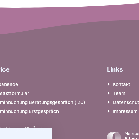
ice
Links
foabende
Kontakt
taktformular
Team
rminbuchung Beratungsgespräch (i20)
Datenschu
rminbuchung Erstgespräch
Impressum
tbildungen für Ärzte