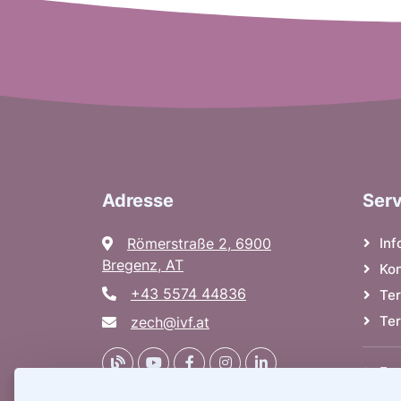
Adresse
Serv
Römerstraße 2, 6900
In
Bregenz, AT
Kon
+43 5574 44836
Te
Te
zech@ivf.at
For